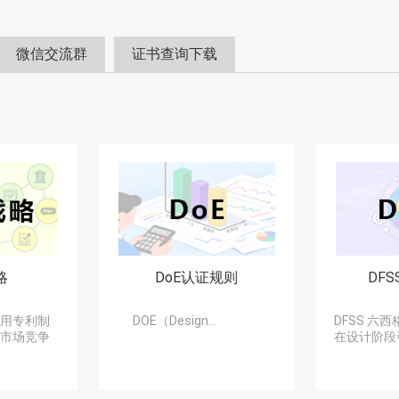
微信交流群
证书查询下载
略
DoE认证规则
DF
用专利制
DOE（Design...
DFSS 六
市场竞争
在设计阶段
程，在一些..