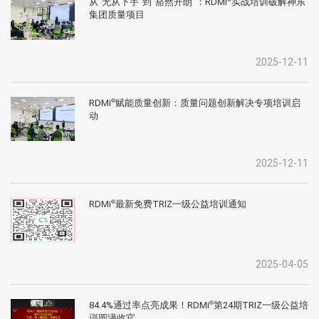
从“无从下手”到“豁然开朗”：RDMi
实战培训破解神东
集团质量项目
2025-12-11
RDMi
赋能质量创新：质量问题创新解决专项培训启
®
动
2025-12-11
RDMi
最新免费TRIZ一级公益培训通知
®
2025-04-05
84.4%通过率点亮成果！RDMi
第24期TRIZ一级公益培
®
训圆满收官